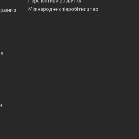
Перспективи розвитку
Міжнародне співробітництво
раїни з
ня
и