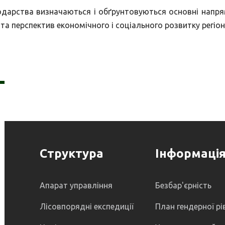
подарства визначаються і обґрунтовуються основні напря
та перспектив економічного і соціального розвитку регіон
Структура
Інформаці
Апарат управління
Безбар'єрність
Лісовпорядні експедиції
План гендерної рі