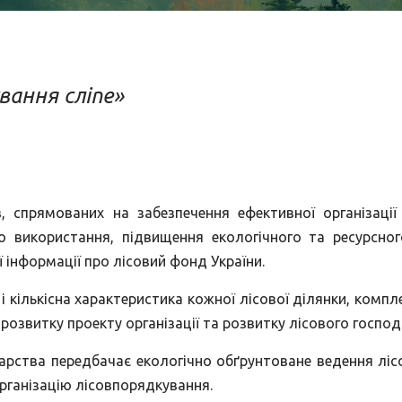
вання сліпе»
, спрямованих на забезпечення ефективної організації
о використання, підвищення екологічного та ресурсног
 інформації про лісовий фонд України.
і кількісна характеристика кожної лісової ділянки, комп
озвитку проекту організації та розвитку лісового госпо
дарства передбачає екологічно обґрунтоване ведення лі
рганізацію лісовпорядкування.