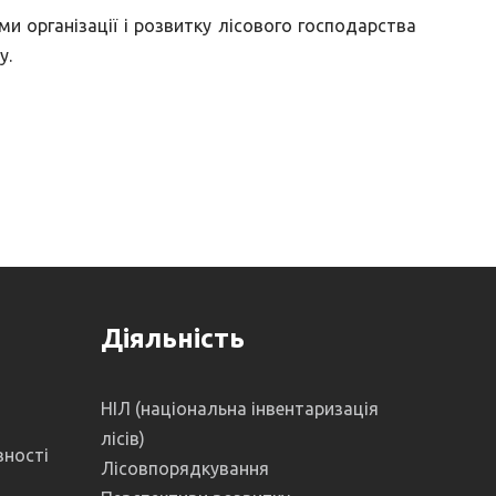
ми організації і розвитку лісового господарства
у.
я
Діяльність
НІЛ (національна інвентаризація
лісів)
вності
Лісовпорядкування