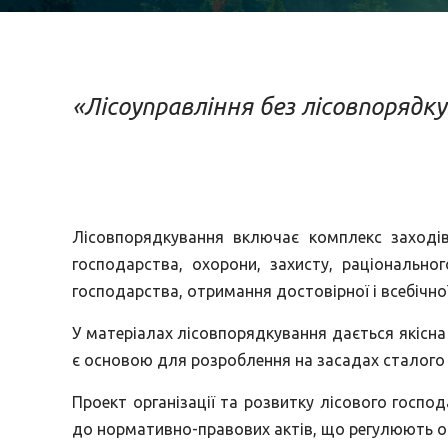
«Лісоуправління без лісовпорядку
Лісовпорядкування включає комплекс заходів
господарства, охорони, захисту, раціональног
господарства, отримання достовірної і всебічної
У матеріалах лісовпорядкування дається якісна 
є основою для розроблення на засадах сталого р
Проект організації та розвитку лісового госпо
до нормативно-правових актів, що регулюють о