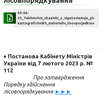
лісовпорядкування
05-06-
25_Tekhnichni_vkazivki_z_vigotovlennja_planovo
kartografichnikh_materialiv_lisovporjadkuvannja.
♦ Постанова Кабінету Міністрів
України від 7 лютого 2023 р. №
112
Про затвердження
Порядку здійснення
лісовпорядкування
►►►