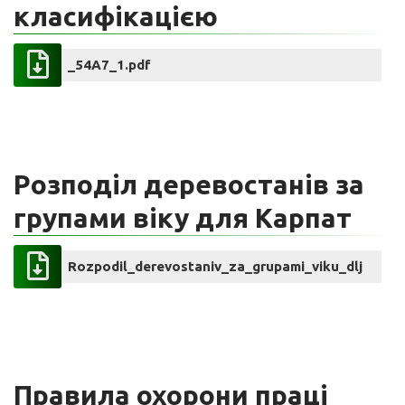
класифікацією
_54A7_1.pdf
Розподіл деревостанів за
групами віку для Карпат
Rozpodil_derevostaniv_za_grupami_viku_dlja_Kar
Правила охорони праці